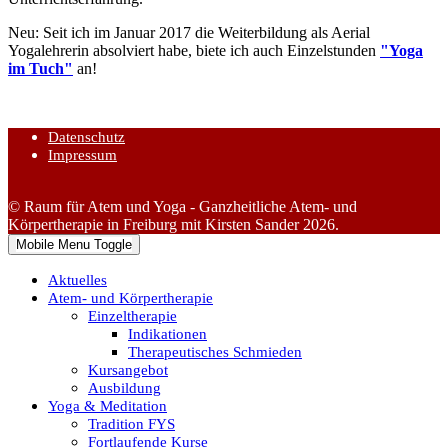
Neu: Seit ich im Januar 2017 die Weiterbildung als Aerial
Yogalehrerin absolviert habe, biete ich auch Einzelstunden
"Yoga
im Tuch"
an!
Datenschutz
Impressum
© Raum für Atem und Yoga - Ganzheitliche Atem- und
Körpertherapie in Freiburg mit Kirsten Sander 2026.
Mobile Menu Toggle
Aktuelles
Atem- und Körpertherapie
Einzeltherapie
Indikationen
Therapeutisches Schmieden
Kursangebot
Ausbildung
Yoga & Meditation
Tradition FYS
Fortlaufende Kurse